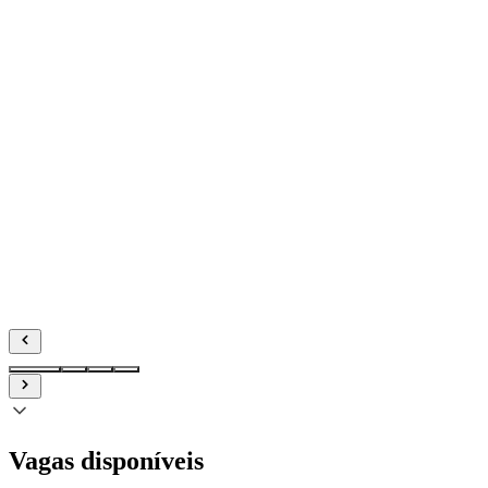
talentos cadastrados
+3,3M
São Paulo
Rio de Janeiro
Curitiba
BH
Porto Alegre
Vagas disponíveis