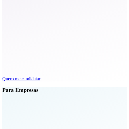
Desenvolvimento de carreira
Trilhas de aprendizado para evoluir seu perfil e se destacar 
seleções.
Matching inteligente
Conectamos seu perfil às vagas certas automaticamente, se
filtrar manualmente.
Quero me candidatar
Para Empresas
Banco de talentos qualificados
+3,3 milhões de candidatos filtrados por perfil, fit cultural e